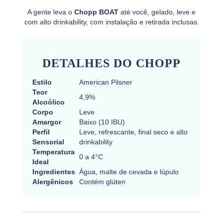
A gente leva o
Chopp BOAT
até você, gelado, leve e
com alto drinkability, com instalação e retirada inclusas.
DETALHES DO CHOPP
Estilo
American Pilsner
Teor
4,9%
Alcoólico
Corpo
Leve
Amargor
Baixo (10 IBU)
Perfil
Leve, refrescante, final seco e alto
Sensorial
drinkability
Temperatura
0 a 4°C
Ideal
Ingredientes
Água, malte de cevada e lúpulo
Alergênicos
Contém glúten