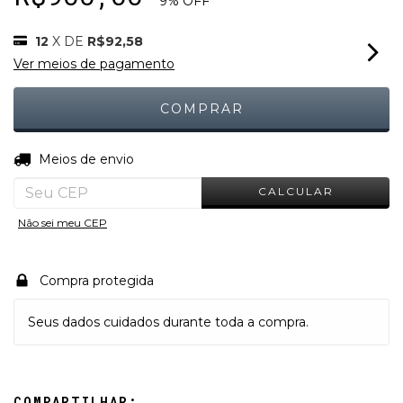
9
% OFF
12
X DE
R$92,58
Ver meios de pagamento
ALTERAR CEP
Entregas para o CEP:
Meios de envio
CALCULAR
Não sei meu CEP
Compra protegida
Seus dados cuidados durante toda a compra.
COMPARTILHAR: