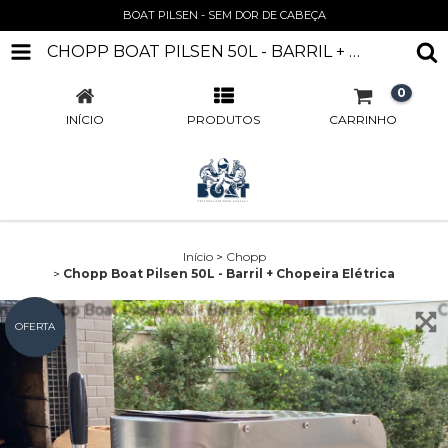
BOAT PILSEN - SEM DOR DE CABEÇA
CHOPP BOAT PILSEN 50L - BARRIL + CHOPEIRA ELÉTRICA
0
INÍCIO
PRODUTOS
CARRINHO
Início
>
Chopp
>
Chopp Boat Pilsen 50L - Barril + Chopeira Elétrica
OFERTA