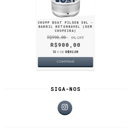
CHOPP BOAT PILSEN 50L -
BARRIL RETORNÁVEL (SEM
CHOPEIRA)
R$990,00
9
% OFF
R$900,00
12
X DE
R$92,58
SIGA-NOS