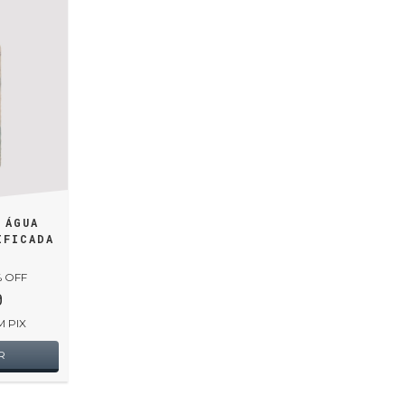
 ÁGUA
IFICADA
% OFF
0
M
PIX