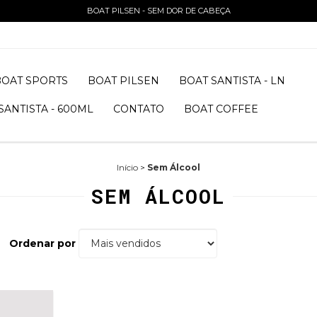
BOAT PILSEN - SEM DOR DE CABEÇA
BOAT SPORTS
BOAT PILSEN
BOAT SANTISTA - LN
SANTISTA - 600ML
CONTATO
BOAT COFFEE
Início
>
Sem Álcool
SEM ÁLCOOL
Ordenar por