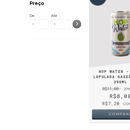
Preço
De
Até
HOP WATER -
LUPULADA GASE
299ML
R$11,00
27
R$8,0
R$7,20
CO